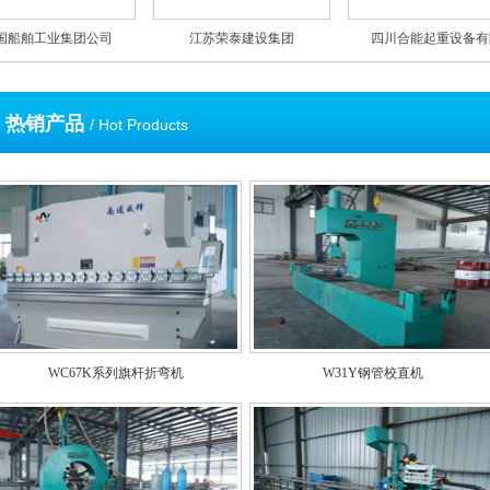
江苏荣泰建设集团
四川合能起重设备有限
江苏电力有限公司
热销产品
/ Hot Products
WC67K系列旗杆折弯机
W31Y钢管校直机