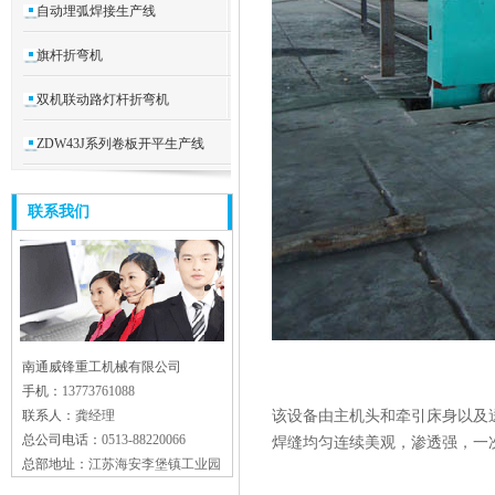
自动埋弧焊接生产线
旗杆折弯机
双机联动路灯杆折弯机
ZDW43J系列卷板开平生产线
联系我们
南通威锋重工机械有限公司
手机：
13773761088
联系人：
龚经理
该设备由主机头和牵引床身以及
总公司电话：
0513-88220066
焊缝均匀连续美观，渗透强，一次
总部地址：
江苏海安李堡镇工业园