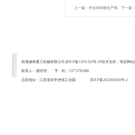
上一篇：
半自动焊接生产线
下一篇
网站首页
|
关于我们
|
产品中心
|
新闻
南通威锋重工机械有限公司
苏ICP备11051324号-10
技术支持：
海安网站
联系人：龚经理 手 机：13773761088
总部地址：江苏海安李堡镇工业园
苏ICP备2022045036号-2