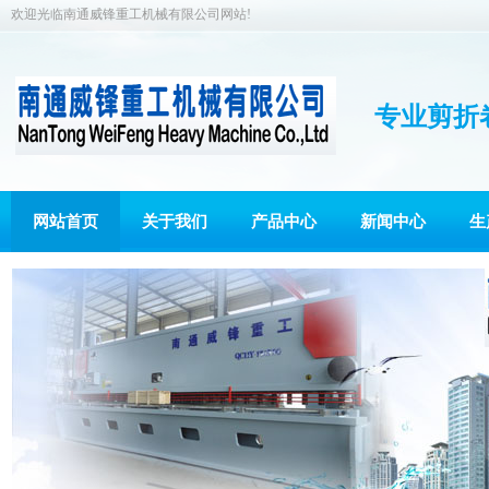
欢迎光临南通威锋重工机械有限公司网站!
专业剪折
网站首页
关于我们
产品中心
新闻中心
生