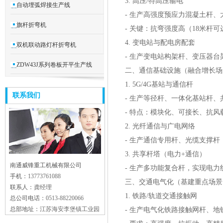
3. 高压/特高压输电
自动埋弧焊接生产线
- 生产高强度预应力混凝土杆、
旗杆折弯机
- 关键：抗弯强度高（18米杆可
4. 变电站与配电房配套
双机联动路灯杆折弯机
- 生产变电站构架杆、变压器
ZDW43J系列卷板开平生产线
二、通信基础设施（融合增长场
1. 5G/4G基站与通信杆
联系我们
- 生产等径杆、一体化基站杆
- 特点：模块化、可接长、抗
2. 光纤通信与广电网络
- 生产通信专用杆、光缆支撑
3. 共享杆塔（电力+通信）
南通威锋重工机械有限公司
- 生产多功能复合杆，实现电
手机：
13773761088
三、交通电气化（基建重点场景
联系人：
龚经理
1. 铁路/轨道交通接触网
总公司电话：
0513-88220066
总部地址：
江苏海安李堡镇工业园
- 生产电气化铁路接触网杆、