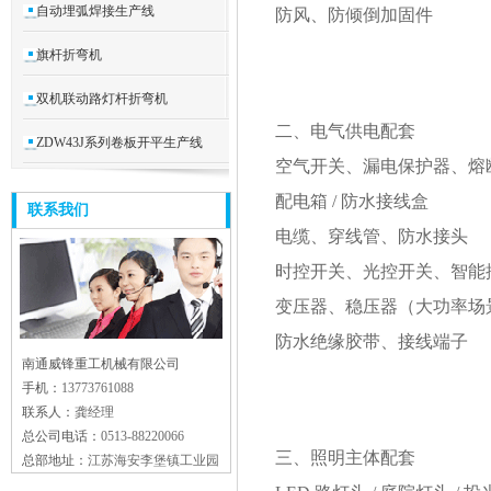
自动埋弧焊接生产线
防风、防倾倒加固件
旗杆折弯机
双机联动路灯杆折弯机
二、电气供电配套
ZDW43J系列卷板开平生产线
空气开关、漏电保护器、熔
配电箱 / 防水接线盒
联系我们
电缆、穿线管、防水接头
时控开关、光控开关、智能
变压器、稳压器（大功率场
防水绝缘胶带、接线端子
南通威锋重工机械有限公司
手机：
13773761088
联系人：
龚经理
总公司电话：
0513-88220066
三、照明主体配套
总部地址：
江苏海安李堡镇工业园