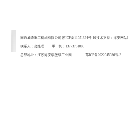
网站首页
|
关于我们
|
产品中心
|
新闻
南通威锋重工机械有限公司
苏ICP备11051324号-10
技术支持：
海安网站
联系人：龚经理 手 机：13773761088
总部地址：江苏海安李堡镇工业园
苏ICP备2022045036号-2