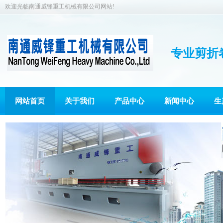
欢迎光临南通威锋重工机械有限公司网站!
专业剪折
网站首页
关于我们
产品中心
新闻中心
生