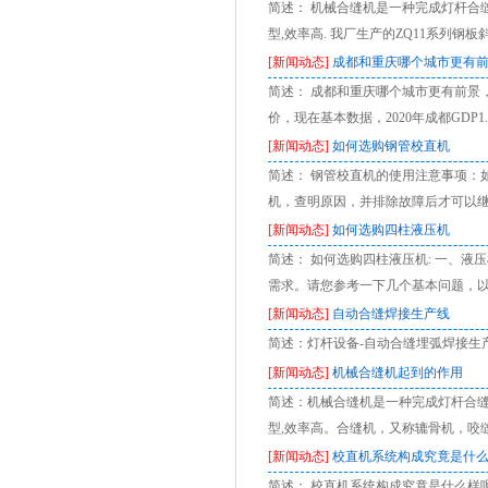
简述： 机械合缝机是一种完成灯杆合缝
型,效率高. 我厂生产的ZQ11系列
[新闻动态]
成都和重庆哪个城市更有
简述： 成都和重庆哪个城市更有前景
价，现在基本数据，2020年成都GDP1
[新闻动态]
如何选购钢管校直机
简述： 钢管校直机的使用注意事项：
机，查明原因，并排除故障后才可以继
[新闻动态]
如何选购四柱液压机
简述： 如何选购四柱液压机: 一、
需求。请您参考一下几个基本问题，以
[新闻动态]
自动合缝焊接生产线
简述：灯杆设备-自动合缝埋弧焊接生产线： 合缝焊接
[新闻动态]
机械合缝机起到的作用
简述：机械合缝机是一种完成灯杆合缝
型,效率高。合缝机，又称辘骨机，咬
[新闻动态]
校直机系统构成究竟是什么
简述： 校直机系统构成究竟是什么样